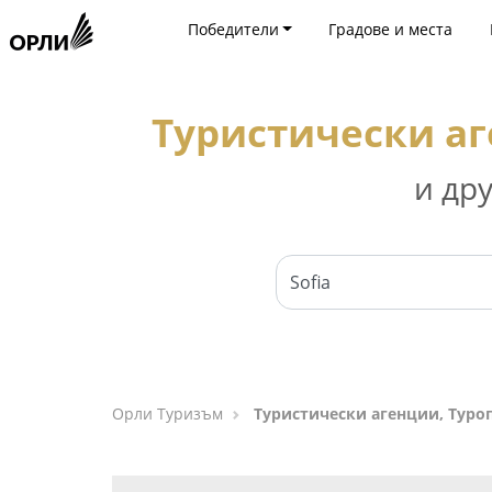
Победители
Градове и места
Туристически аг
и др
Орли Туризъм
Туристически агенции, Туро