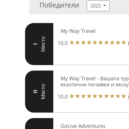
Победители
2023
My Way Travel
Място
10.0
I
My Way Travel - Вашата ту
екзотични почивки и екск
Място
II
10.0
GoLive Adventures