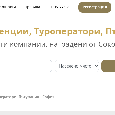
Контакти
Правила
Статут/Устав
Регистрация
енции, Туроператори, П
уги компании, наградени от Соко
ператори, Пътувания - София