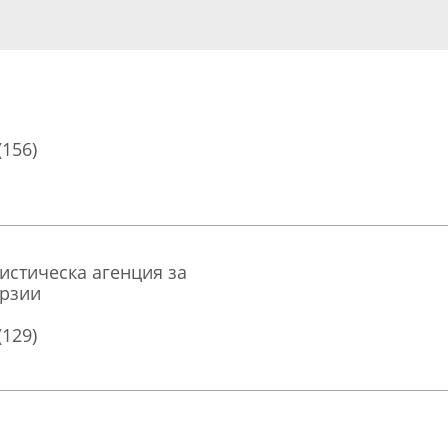
(156)
ристическа агенция за
урзии
(129)