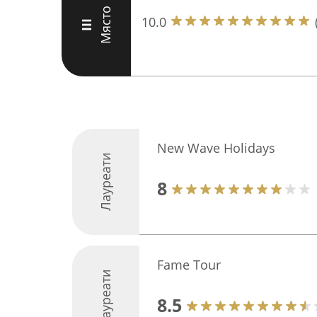
Място
10.0
III
New Wave Holidays
Лауреати
8
Fame Tour
Лауреати
8.5