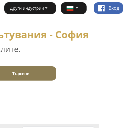
Вход
Други индустрии
ътувания - София
лите.
Търсене