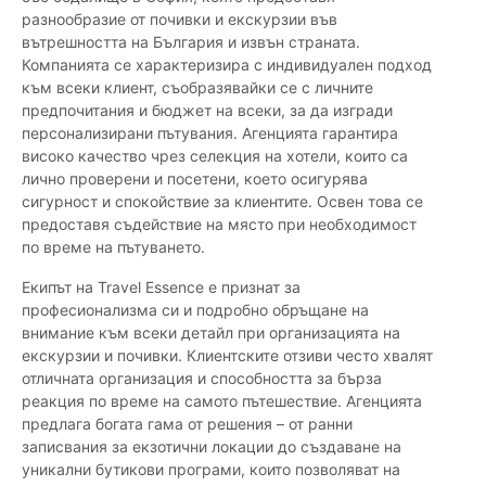
разнообразие от почивки и екскурзии във
вътрешността на България и извън страната.
Компанията се характеризира с индивидуален подход
към всеки клиент, съобразявайки се с личните
предпочитания и бюджет на всеки, за да изгради
персонализирани пътувания. Агенцията гарантира
високо качество чрез селекция на хотели, които са
лично проверени и посетени, което осигурява
сигурност и спокойствие за клиентите. Освен това се
предоставя съдействие на място при необходимост
по време на пътуването.
Екипът на Travel Essence е признат за
професионализма си и подробно обръщане на
внимание към всеки детайл при организацията на
екскурзии и почивки. Клиентските отзиви често хвалят
отличната организация и способността за бърза
реакция по време на самото пътешествие. Агенцията
предлага богата гама от решения – от ранни
записвания за екзотични локации до създаване на
уникални бутикови програми, които позволяват на