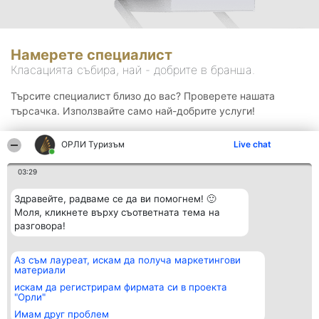
Намерете специалист
Класацията събира, най - добрите в бранша.
Търсите специалист близо до вас? Проверете нашата
търсачка. Използвайте само най-добрите услуги!
ОРЛИ Туризъм
Live chat
Търсене
03:29
Здравейте, радваме се да ви помогнем! 🙂
Моля, кликнете върху съответната тема на
разговора!
Аз съм лауреат, искам да получа маркетингови
Организатор на
Класация
Контакти
материали
класиране
Победители
Контакти
Beautiful Company S.R.L.
Списък на
искам да регистрирам фирмата си в проекта
BulevardulAleea Timișul De
всички
"Орли"
Sus Nr. 2, Bl. A30, Sc. A, Et.
победители
Имам друг проблем
4, Ap. 13
Правила