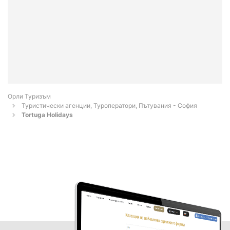
Орли Туризъм
Туристически агенции, Туроператори, Пътувания - София
Tortuga Holidays