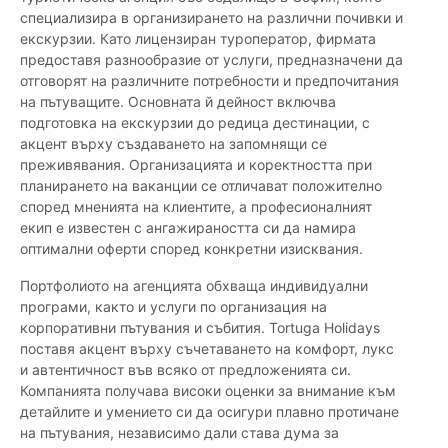
специализира в организирането на различни почивки и
екскурзии. Като лицензиран туроператор, фирмата
предоставя разнообразие от услуги, предназначени да
отговорят на различните потребности и предпочитания
на пътуващите. Основната й дейност включва
подготовка на екскурзии до редица дестинации, с
акцент върху създаването на запомнящи се
преживявания. Организацията и коректността при
планирането на ваканции се отличават положително
според мненията на клиентите, а професионалният
екип е известен с ангажираността си да намира
оптимални оферти според конкретни изисквания.
Портфолиото на агенцията обхваща индивидуални
програми, както и услуги по организация на
корпоративни пътувания и събития. Tortuga Holidays
поставя акцент върху съчетаването на комфорт, лукс
и автентичност във всяко от предложенията си.
Компанията получава високи оценки за внимание към
детайлите и умението си да осигури плавно протичане
на пътувания, независимо дали става дума за