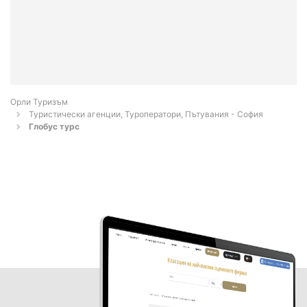
Орли Туризъм
Туристически агенции, Туроператори, Пътувания - София
Глобус турс