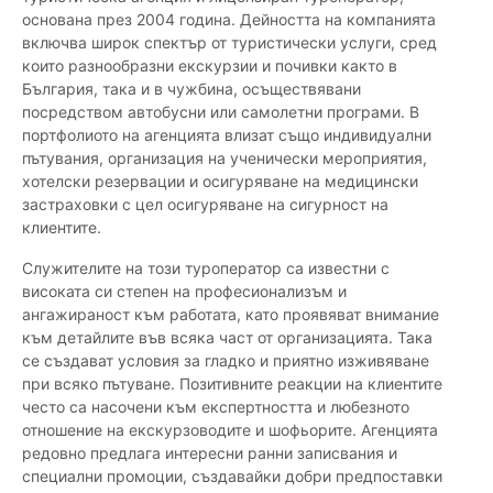
основана през 2004 година. Дейността на компанията
включва широк спектър от туристически услуги, сред
които разнообразни екскурзии и почивки както в
България, така и в чужбина, осъществявани
посредством автобусни или самолетни програми. В
портфолиото на агенцията влизат също индивидуални
пътувания, организация на ученически мероприятия,
хотелски резервации и осигуряване на медицински
застраховки с цел осигуряване на сигурност на
клиентите.
Служителите на този туроператор са известни с
високата си степен на професионализъм и
ангажираност към работата, като проявяват внимание
към детайлите във всяка част от организацията. Така
се създават условия за гладко и приятно изживяване
при всяко пътуване. Позитивните реакции на клиентите
често са насочени към експертността и любезното
отношение на екскурзоводите и шофьорите. Агенцията
редовно предлага интересни ранни записвания и
специални промоции, създавайки добри предпоставки