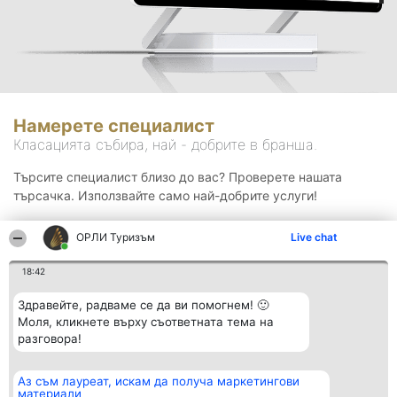
Намерете специалист
Класацията събира, най - добрите в бранша.
Търсите специалист близо до вас? Проверете нашата
търсачка. Използвайте само най-добрите услуги!
ОРЛИ Туризъм
Live chat
Търсене
18:42
Здравейте, радваме се да ви помогнем! 🙂
Моля, кликнете върху съответната тема на
разговора!
Аз съм лауреат, искам да получа маркетингови
Организатор на
Класация
Контакти
материали
класиране
Победители
Контакти