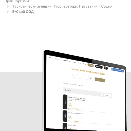
Орли Туризъм
Туристически агенции, Туроператори, Пътувания - София
Е-Скай ООД