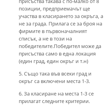
присъства такава с по-малко от 8
позиции, предприемачът ще
участва в класирането за окръга, а
не за града. Прилага се за броя на
фирмите в първоначалният
списък, а не в този на
победителите.Победител може да
присъства само в една локация
(един град, един окръг и т.н)
5. Също така във всеки град и
окръг са включени места 1-3.
6. За класиране на места 1-3 се
прилагат следните критерии.