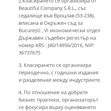
2.Класирането се организира от
Beautiful Company S.R.L., със
седалище във Вроцлав (53-238),
вписана в Окръжен съд за
București , VI икономически отдел
Държавен съдебен регистър на
номер KRS : J40/14956/2016, NIP:
36737675
3. Класирането се организира
периодично, с годишни издания
и разделение между индустриите.
4. По отношение на добрите
бизнес практики, организаторът
се фокусира върху оценяването