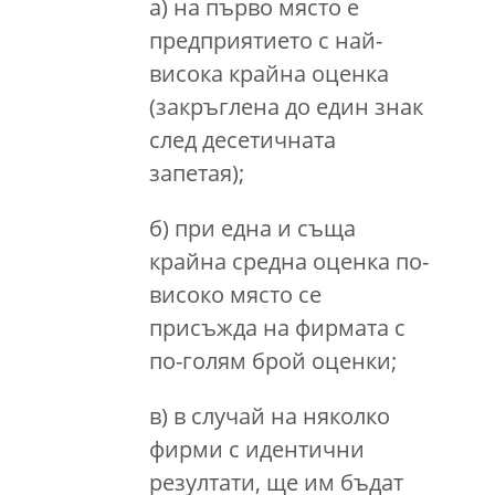
а) на първо място е
предприятието с най-
висока крайна оценка
(закръглена до един знак
след десетичната
запетая);
б) при една и съща
крайна средна оценка по-
високо място се
присъжда на фирмата с
по-голям брой оценки;
в) в случай на няколко
фирми с идентични
резултати, ще им бъдат