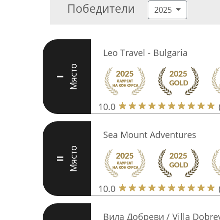
Победители
2025
Leo Travel - Bulgaria
Място
I
10.0
Sea Mount Adventures
Място
II
10.0
Вила Добреви / Villa Dobre