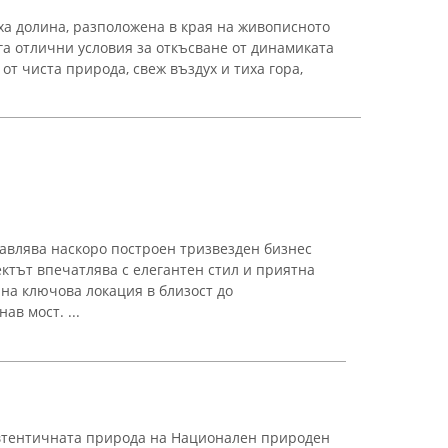
ха долина, разположена в края на живописното
га отлични условия за откъсване от динамиката
от чиста природа, свеж въздух и тиха гора,
тавлява наскоро построен тризвезден бизнес
ектът впечатлява с елегантен стил и приятна
 на ключова локация в близост до
ав мост. ...
автентичната природа на Национален природен