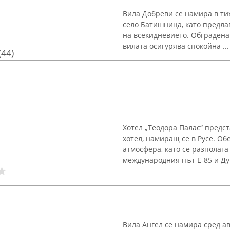
Вила Добреви се намира в ти
село Батишница, като предла
на всекидневието. Обградена 
вилата осигурява спокойна ...
(44)
Хотел „Теодора Палас“ предс
хотел, намиращ се в Русе. Об
атмосфера, като се разполага
международния път Е-85 и Дун
Вила Ангел се намира сред 