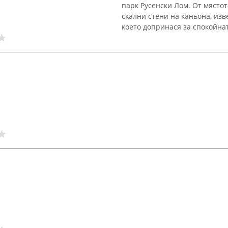
парк Русенски Лом. От място
скални стени на каньона, изв
което допринася за спокойната