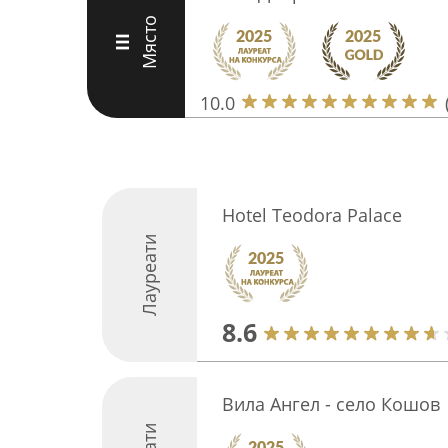
Място
III
10.0
Hotel Teodora Palace
Лауреати
8.6
Вила Ангел - село Кошов