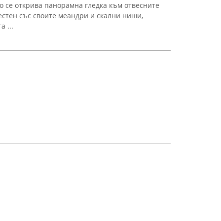
то се открива панорамна гледка към отвесните
естен със своите меандри и скални ниши,
 ...