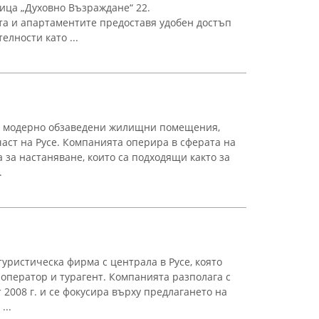
улица „Духовно Възраждане“ 22.
а и апартаментите предоставя удобен достъп
елности като ...
вя модерно обзаведени жилищни помещения,
аст на Русе. Компанията оперира в сферата на
а за настаняване, които са подходящи както за
.
ристическа фирма с централа в Русе, която
оператор и турагент. Компанията разполага с
 2008 г. и се фокусира върху предлагането на
...