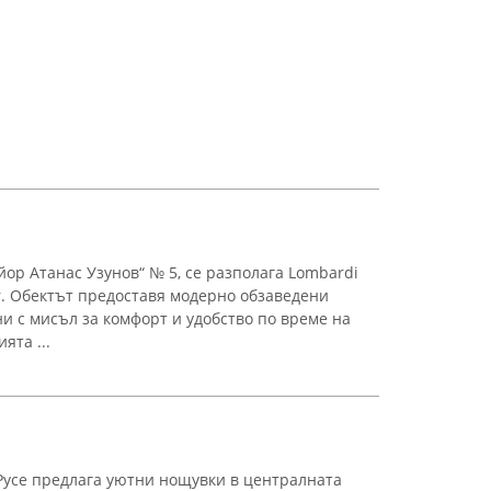
айор Атанас Узунов“ № 5, се разполага Lombardi
r. Обектът предоставя модерно обзаведени
и с мисъл за комфорт и удобство по време на
ята ...
 Русе предлага уютни нощувки в централната