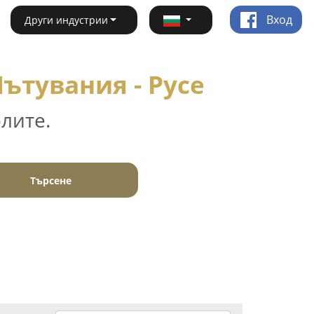
Вход
Други индустрии
ътувания - Русе
лите.
Търсене