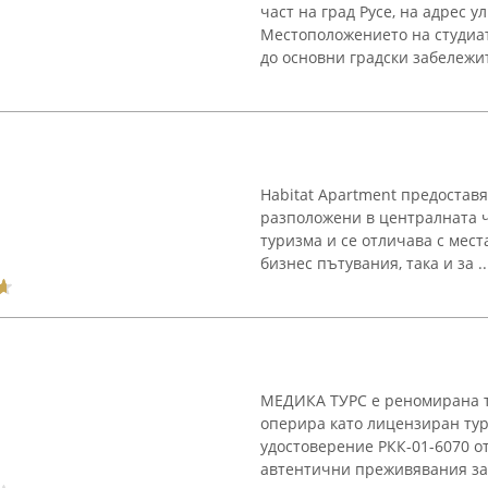
част на град Русе, на адрес 
Местоположението на студиат
до основни градски забележит
Habitat Apartment предоста
разположени в централната ч
туризма и се отличава с мест
бизнес пътувания, така и за ..
МЕДИКА ТУРС е реномирана ту
оперира като лицензиран тур
удостоверение РКК-01-6070 от
автентични преживявания за 