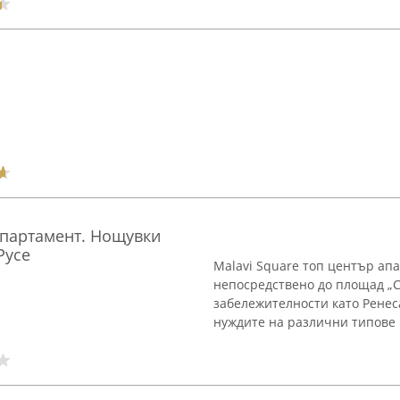
 апартамент. Нощувки
Русе
Malavi Square топ център апа
непосредствено до площад „С
забележителности като Ренес
нуждите на различни типове го