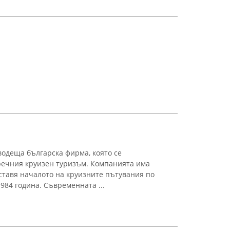
водеща българска фирма, която се
речния круизен туризъм. Компанията има
оставя началото на круизните пътувания по
984 година. Съвременната ...