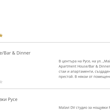
e/Bar & Dinner
В центъра на Русе, на ул. „М
Apartment House/Bar & Dinne
стаи и апартаменти, създаден
престой. В някои от помещени
вки Русе
Malavi DV студио за нощувки