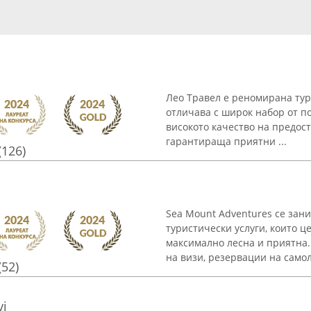
Лео Травел е реномирана тури
отличава с широк набор от по
високото качество на предос
гарантираща приятни ...
(126)
Sea Mount Adventures се зан
туристически услуги, които 
максимално лесна и приятна
на визи, резервации на самоле
(52)
vi