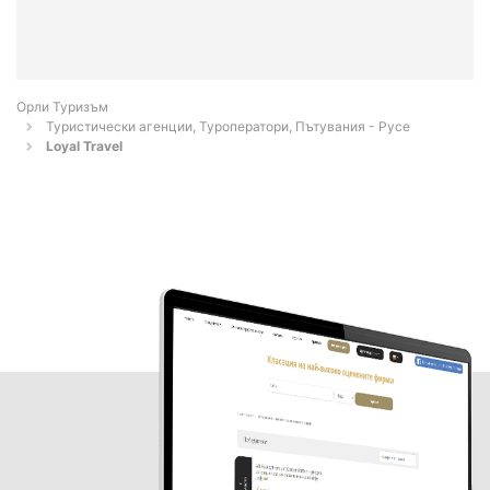
Орли Туризъм
Туристически агенции, Туроператори, Пътувания - Русе
Loyal Travel