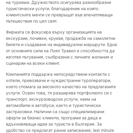
на туризма. Дружеството осигурява разнообразни
туристически услуги, благодарение на които
клиентските мечти се превръщат във впечатляващи
пътешествия по цял свят.
Фирмата се фокусира върху организацията на
екскурзии, почивки, круизи, продажба на самолетни
билети и създаване на индивидуални маршрути. Една
от основните сили на Лоял Травел е способността да
изготвя пътувания, съобразени с личните желания и
сценарии на всеки клиент.
Компанията поддържа непосредствени контакти с
хотели, превозвачи и чуждестранни туроператори,
което спомага за високото качество на предлаганите
услуги. Освен това, тя разширява портфолиото си с
транспорт, екскурзоводски услуги, наем на
автомобили и автобуси, както и туристически
застраховки. Налични са също специализирани
оферти за бизнес клиенти, програми за деца и
вдъхновяващи идеи за туристи в България. За
удобство се предлагат ранни записвания, last minute