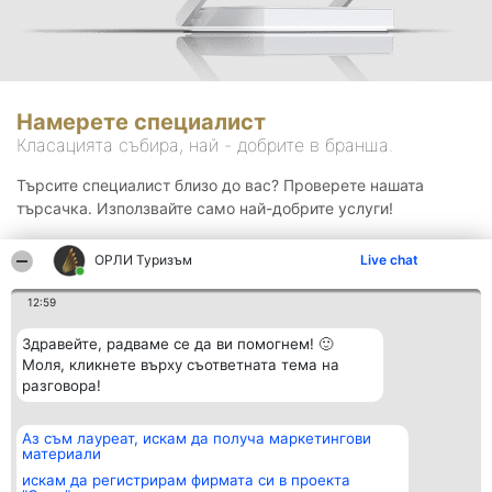
Намерете специалист
Класацията събира, най - добрите в бранша.
Търсите специалист близо до вас? Проверете нашата
търсачка. Използвайте само най-добрите услуги!
ОРЛИ Туризъм
Live chat
Търсене
12:59
Здравейте, радваме се да ви помогнем! 🙂
Моля, кликнете върху съответната тема на
разговора!
Аз съм лауреат, искам да получа маркетингови
Организатор на
Класация
Контакти
материали
класиране
Победители
Контакти
Beautiful Company S.R.L.
Списък на
искам да регистрирам фирмата си в проекта
BulevardulAleea Timișul De
всички