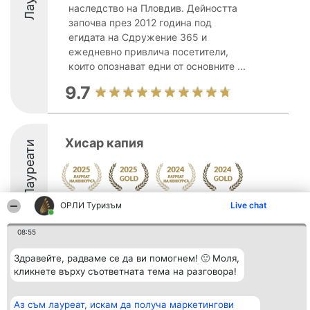
наследство на Пловдив. Дейността
започва през 2012 година под
егидата на Сдружение 365 и
ежедневно привлича посетители,
които опознават едни от основните ...
9.7
Хисар капия
Лауреати
ОРЛИ Туризъм
Live chat
9.6
08:55
Здравейте, радваме се да ви помогнем! 🙂 Моля,
Организатор на
Класация
Контакти
класиране
кликнете върху съответната тема на разговора!
Победители
Контакти
Beautiful Company S.R.L.
Списък на
BulevardulAleea Timișul De
всички
Sus Nr. 2, Bl. A30, Sc. A, Et.
победители
Аз съм лауреат, искам да получа маркетингови