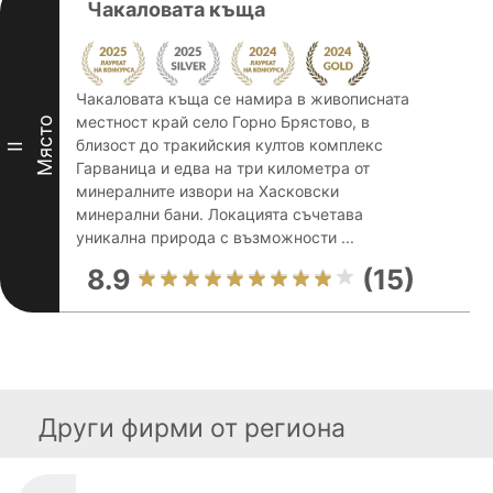
Чакаловата къща
Чакаловата къща се намира в живописната
местност край село Горно Брястово, в
Място
близост до тракийския култов комплекс
II
Гарваница и едва на три километра от
минералните извори на Хасковски
минерални бани. Локацията съчетава
уникална природа с възможности ...
8.9
(15)
Други фирми от региона