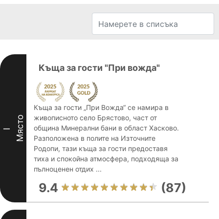
Къща за гости "При вожда"
Къща за гости „При Вожда“ се намира в
живописното село Брястово, част от
Място
община Минерални бани в област Хасково.
I
Разположена в полите на Източните
Родопи, тази къща за гости предоставя
тиха и спокойна атмосфера, подходяща за
пълноценен отдих ...
9.4
(87)