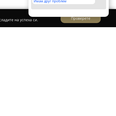
Имам друг проблем
Проверете
ладите на успеха си.
пешеходни турове, представящи богатата
во на Пловдив. Дейността започва през 2012
ение 365 и ежедневно привлича посетители,
овните забележителности на града. Началната
сградата на Община Пловдив на пл. „Стефан
ове водят участниците през емблематични
 Стария град с възрожденските къщи, Римския