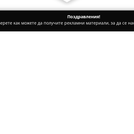
Поздравления!
ерете как можете да получите рекламни материали, за да се нас
ратори, Пътувания - Войсил
Free Plovdiv Tour
Относно компанията:
Free Plovdiv Tour
организира 
история и културно наследст
година под егидата на Сдруж
които опознават едни от осн
точка на обиколките е пред 
Стамболов“.
Професионални и местни гид
места като Античния театър,