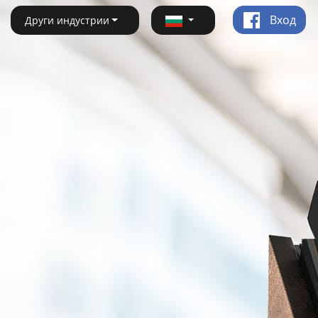
Вход
Други индустрии