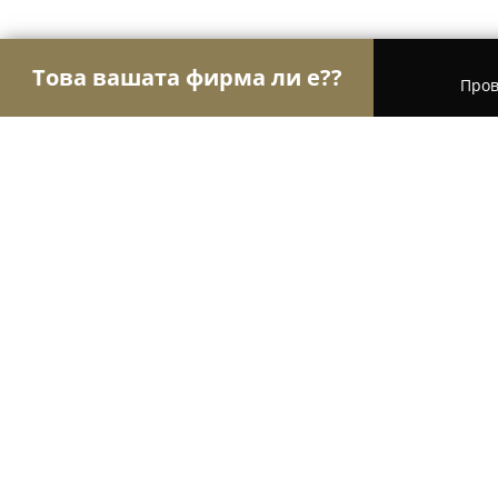
Това вашата фирма ли е??
Пров
Орли Туризъм
Туристически агенции, Туропе
Free Plovdiv Tour
9.7
(2089)
Войсил, 1 Stefan Stambolov square
Покажи телефонния номер