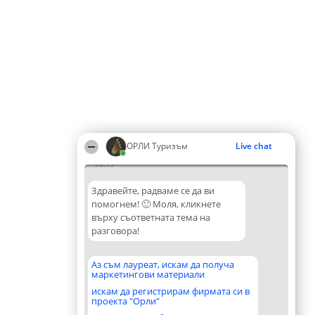
ОРЛИ Туризъм
Live chat
08:13
Здравейте, радваме се да ви
помогнем! 🙂 Моля, кликнете
върху съответната тема на
разговора!
Аз съм лауреат, искам да получа
маркетингови материали
искам да регистрирам фирмата си в
проекта "Орли"