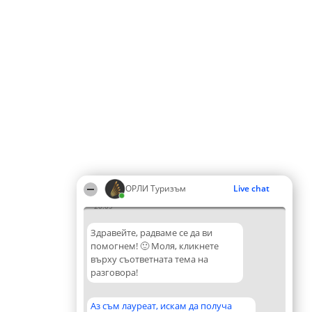
ОРЛИ Туризъм
Live chat
20:09
Здравейте, радваме се да ви
помогнем! 🙂 Моля, кликнете
върху съответната тема на
разговора!
Аз съм лауреат, искам да получа