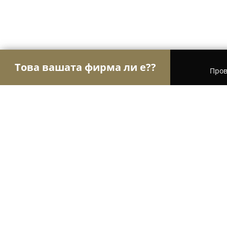
Това вашата фирма ли е??
Пров
Орли Туризъм
Туристически агенции, Туропе
Карамиховата къща
9.3
(27)