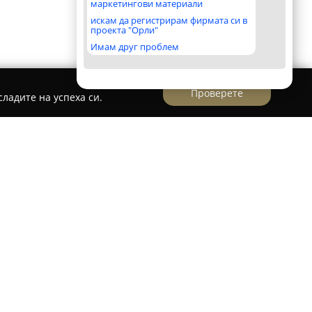
маркетингови материали
искам да регистрирам фирмата си в
проекта "Орли"
Имам друг проблем
Проверете
ладите на успеха си.
влява уютна и тиха къща за гости,
аст на живописното село Руховци, близо до
бектът предоставя отлични условия за отдих
Балкан и е подходящ за почитателите на
ацията позволява лесен достъп до различни