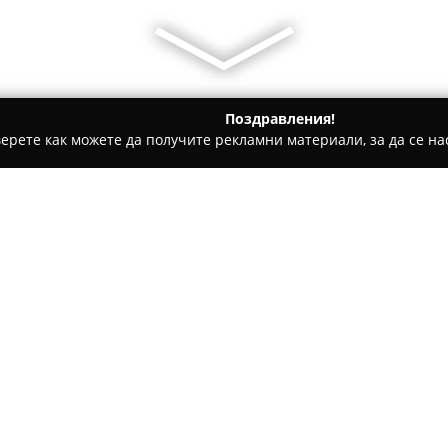
Поздравления!
ерете как можете да получите рекламни материали, за да се нас
ратори, Пътувания - Руховци
Карамиховата къща
Относно компанията:
Карамиховата къща
предста
разположена в централната ч
възрожденския град Елена. О
сред красотата на Еленския 
планински и екотуризъм. Лок