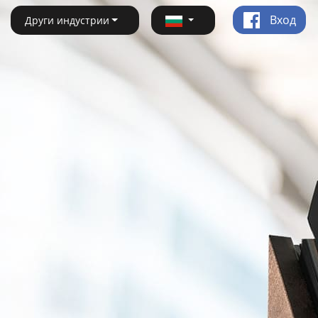
Вход
Други индустрии