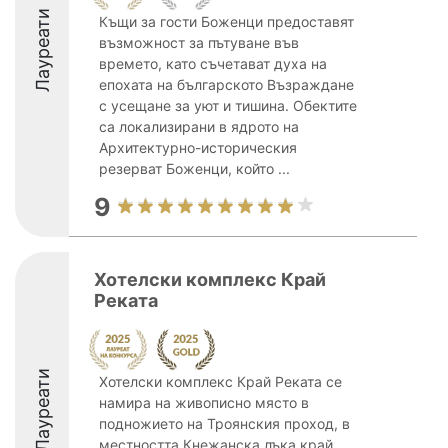
Лауреати
Къщи за гости Боженци предоставят
възможност за пътуване във
времето, като съчетават духа на
епохата на българското Възраждане
с усещане за уют и тишина. Обектите
са локализирани в ядрото на
Архитектурно-историческия
резерват Боженци, който ...
9
Хотелски комплекс Край
Реката
Лауреати
Хотелски комплекс Край Реката се
намира на живописно място в
подножието на Троянския проход, в
местността Кнежанска лъка край