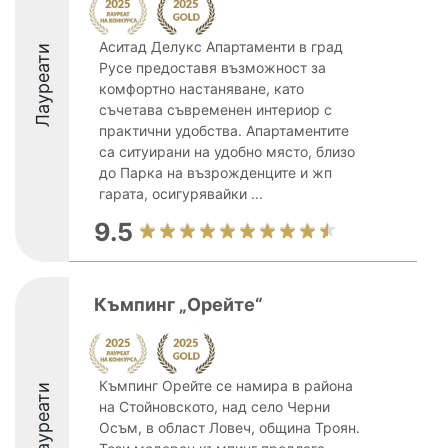
Аситад Делукс Апартаменти в град
Лауреати
Русе предоставя възможност за
комфортно настаняване, като
съчетава съвременен интериор с
практични удобства. Апартаментите
са ситуирани на удобно място, близо
до Парка на възрожденците и жп
гарата, осигурявайки ...
9.5
Къмпинг „Орейте“
Къмпинг Орейте се намира в района
Лауреати
на Стойновското, над село Черни
Осъм, в област Ловеч, община Троян.