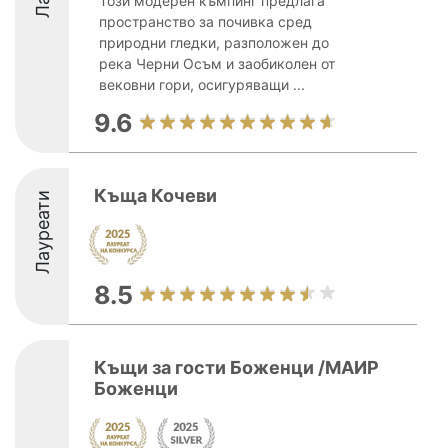
Този модерен къмпинг предлага
пространство за почивка сред
природни гледки, разположен до
река Черни Осъм и заобиколен от
вековни гори, осигуряващи ...
9.6
Къща Кочеви
Лауреати
8.5
Къщи за гости Боженци /МАИР
Боженци