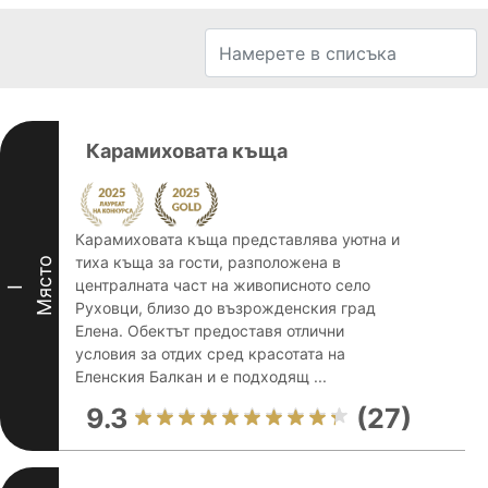
Карамиховата къща
Карамиховата къща представлява уютна и
тиха къща за гости, разположена в
Място
централната част на живописното село
I
Руховци, близо до възрожденския град
Елена. Обектът предоставя отлични
условия за отдих сред красотата на
Еленския Балкан и е подходящ ...
9.3
(27)