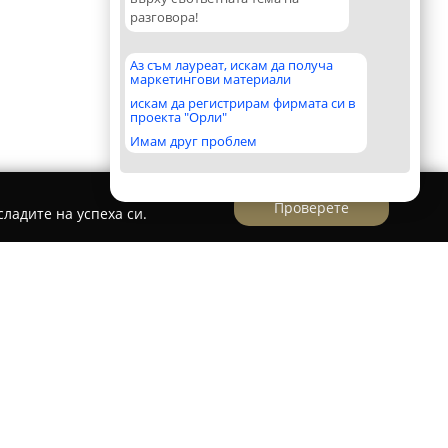
разговора!
Аз съм лауреат, искам да получа
маркетингови материали
искам да регистрирам фирмата си в
проекта "Орли"
Имам друг проблем
Проверете
ладите на успеха си.
ище Рибарица, разположено в
ли Уикенд
предоставят възможности за