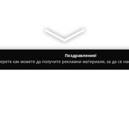
Поздравления!
ерете как можете да получите рекламни материали, за да се нас
ратори, Пътувания - Рибарица
Вили Уикенд
Относно компанията:
В живописното курортно сел
Старопланинския регион,
Ви