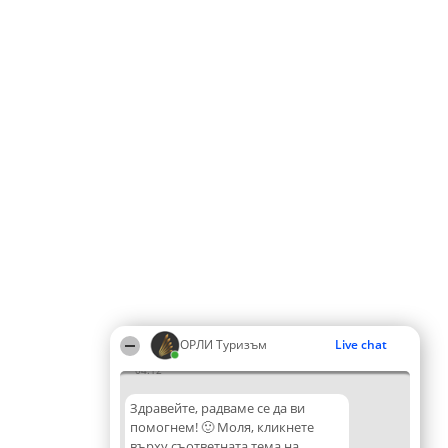
ОРЛИ Туризъм
Live chat
04:12
Здравейте, радваме се да ви
помогнем! 🙂 Моля, кликнете
върху съответната тема на