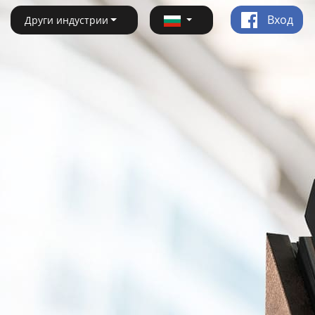
Вход
Други индустрии