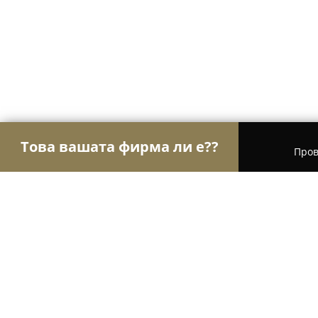
Това вашата фирма ли е??
Пров
Орли Туризъм
Туристически агенции, Туропе
Вили Уикенд