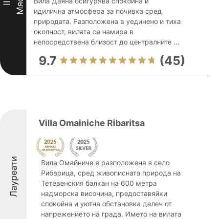
Място
Вила Даяна осигурява спокойна и
III
идилична атмосфера за почивка сред
природата. Разположена в уединено и тиха
околност, вилата се намира в
непосредствена близост до централните ...
9.7
(45)
Villa Omainiche Ribaritsa
Лауреати
Вила Омайниче е разположена в село
Рибарица, сред живописната природа на
Тетевенския балкан на 600 метра
надморска височина, предоставяйки
спокойна и уютна обстановка далеч от
напрежението на града. Името на вилата