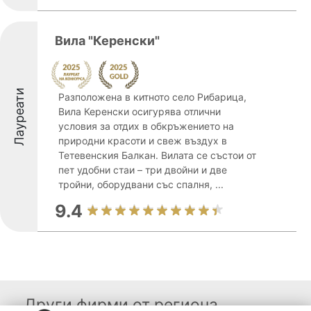
Вила "Керенски"
Лауреати
Разположена в китното село Рибарица,
Вила Керенски осигурява отлични
условия за отдих в обкръжението на
природни красоти и свеж въздух в
Тетевенския Балкан. Вилата се състои от
пет удобни стаи – три двойни и две
тройни, оборудвани със спалня, ...
9.4
Други фирми от региона