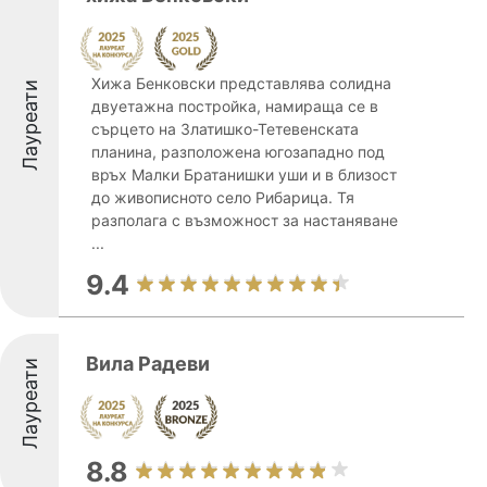
Хижа Бенковски представлява солидна
Лауреати
двуетажна постройка, намираща се в
сърцето на Златишко-Тетевенската
планина, разположена югозападно под
връх Малки Братанишки уши и в близост
до живописното село Рибарица. Тя
разполага с възможност за настаняване
...
9.4
Вила Радеви
Лауреати
8.8