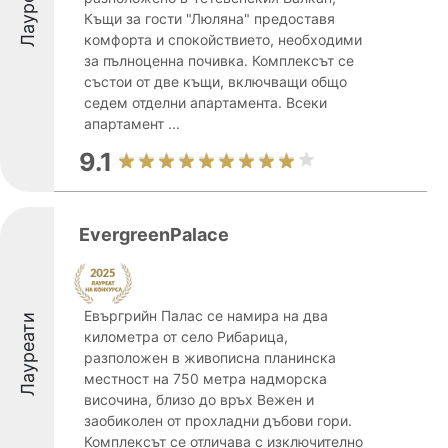
Лауреати
Къщи за гости "Люляна" предоставя
комфорта и спокойствието, необходими
за пълноценна почивка. Комплексът се
състои от две къщи, включващи общо
седем отделни апартамента. Всеки
апартамент ...
9.1
EvergreenPalace
Евъргрийн Палас се намира на два
Лауреати
километра от село Рибарица,
разположен в живописна планинска
местност на 750 метра надморска
височина, близо до връх Вежен и
заобиколен от прохладни дъбови гори.
Комплексът се отличава с изключително