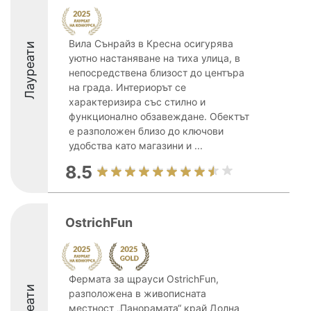
Вила Сънрайз в Кресна осигурява
Лауреати
уютно настаняване на тиха улица, в
непосредствена близост до центъра
на града. Интериорът се
характеризира със стилно и
функционално обзавеждане. Обектът
е разположен близо до ключови
удобства като магазини и ...
8.5
OstrichFun
Фермата за щрауси OstrichFun,
разположена в живописната
местност „Панорамата“ край Долна