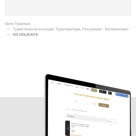
Орли Туризъм
Туристически агенции, Туроператори, Пътувания - Белевехчево
GG HOLIDAYS