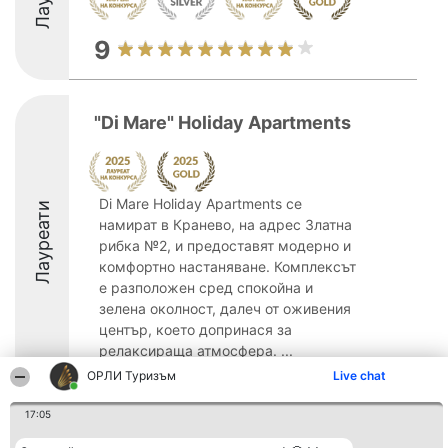
9
"Di Mare" Holiday Apartments
Di Mare Holiday Apartments се
Лауреати
намират в Кранево, на адрес Златна
рибка №2, и предоставят модерно и
комфортно настаняване. Комплексът
е разположен сред спокойна и
зелена околност, далеч от оживения
център, което допринася за
релаксираща атмосфера. ...
ОРЛИ Туризъм
Live chat
9.4
17:05