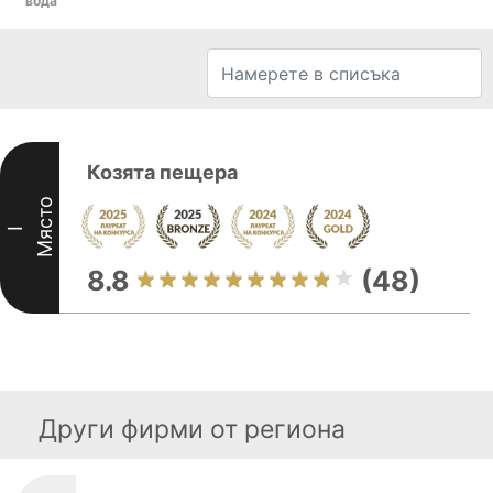
вода
Козята пещера
Място
I
8.8
(48)
Други фирми от региона