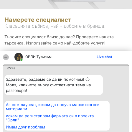
Намерете специалист
Класацията събира, най - добрите в бранша.
Търсите специалист близо до вас? Проверете нашата
търсачка. Използвайте само най-добрите услуги!
ОРЛИ Туризъм
Live chat
Търсене
05:49
Здравейте, радваме се да ви помогнем! 🙂
Моля, кликнете върху съответната тема на
разговора!
Аз съм лауреат, искам да получа маркетингови
Организатор на
Класация
Контакти
материали
класиране
Победители
Контакти
Beautiful Company S.R.L.
Списък на
искам да регистрирам фирмата си в проекта
BulevardulAleea Timișul De
всички
"Орли"
Sus Nr. 2, Bl. A30, Sc. A, Et.
победители
Имам друг проблем
4, Ap. 13
Правила
București 53-238
Статут/Устав