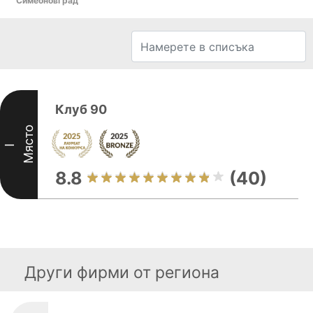
Симеоновград
Клуб 90
Място
I
8.8
(40)
Други фирми от региона