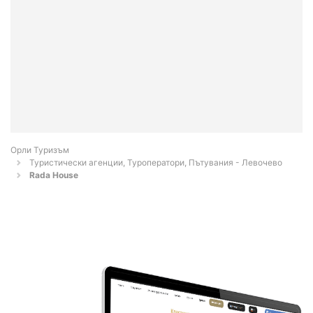
Орли Туризъм
Туристически агенции, Туроператори, Пътувания - Левочево
Rada House