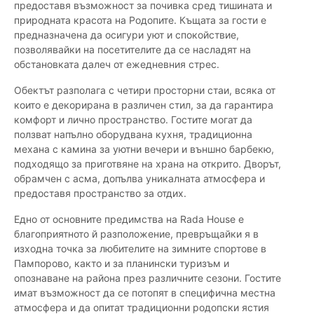
предоставя възможност за почивка сред тишината и
природната красота на Родопите. Къщата за гости е
предназначена да осигури уют и спокойствие,
позволявайки на посетителите да се насладят на
обстановката далеч от ежедневния стрес.
Обектът разполага с четири просторни стаи, всяка от
които е декорирана в различен стил, за да гарантира
комфорт и лично пространство. Гостите могат да
ползват напълно оборудвана кухня, традиционна
механа с камина за уютни вечери и външно барбекю,
подходящо за приготвяне на храна на открито. Дворът,
обрамчен с асма, допълва уникалната атмосфера и
предоставя пространство за отдих.
Едно от основните предимства на Rada House е
благоприятното й разположение, превръщайки я в
изходна точка за любителите на зимните спортове в
Пампорово, както и за планински туризъм и
опознаване на района през различните сезони. Гостите
имат възможност да се потопят в специфична местна
атмосфера и да опитат традиционни родопски ястия