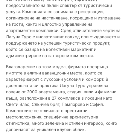
предоставянето на пълен спектър от туристически
услуги. Компанията се занимава с резервации,
организиране на настаняване, посрещане и изпращане
на гости, както и цялостно управление на
апартаментни комплекси. Сред отличителните черти на
Лагуна Турс е иновативният подход при създаването и
поддържането на успешен туристически продукт,
който се базира на колективен маркетинг и
администриране на затворени комплекси.
Благодарение на този модел, фирмата превръща
имотите в елитни ваканционни места, които се
характеризират с луксозни условия и комфорт. В
досегашната си практика Лагуна Турс управлява
повече от 2000 апартамента, студия, вили и фамилни
къщи, разположени в 27 комплекса в локации като
Свети Влас, Слънчев бряг, Пампорово и София.
Комплексите се отличават с престижни
местоположения, специфична архитектурна
стилистика, много зеленина и стилен интериор, които
допринасят за уникален клубен облик.