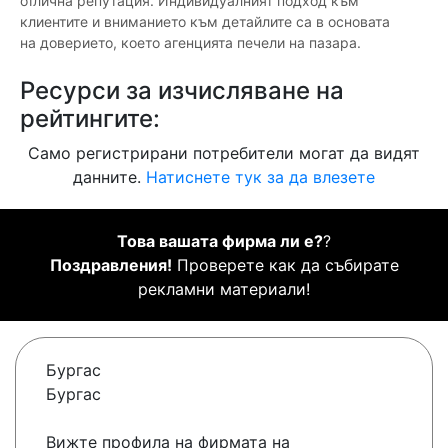
отлична репутация. Индивидуалният подход към
клиентите и вниманието към детайлите са в основата
на доверието, което агенцията печели на пазара.
Ресурси за изчисляване на
рейтингите:
Само регистрирани потребители могат да видят
данните.
Натиснете тук за да влезете
Това вашата фирма ли е?
?
Поздравления!
Проверете как да събирате
рекламни материали!
Бургас
Бургас
Вижте профила на фирмата на