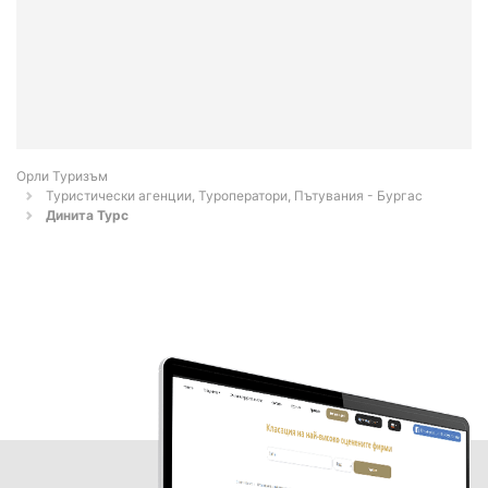
Орли Туризъм
Туристически агенции, Туроператори, Пътувания - Бургас
Динита Турс