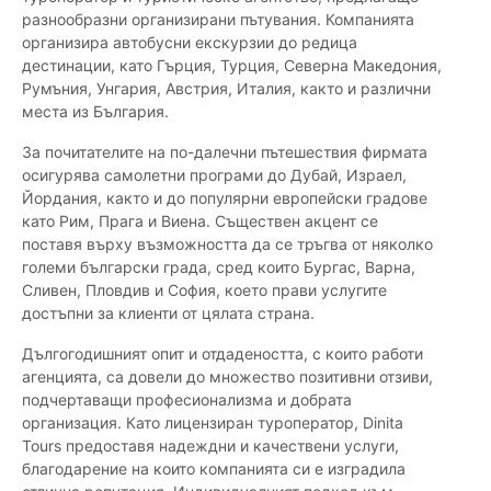
разнообразни организирани пътувания. Компанията
организира автобусни екскурзии до редица
дестинации, като Гърция, Турция, Северна Македония,
Румъния, Унгария, Австрия, Италия, както и различни
места из България.
За почитателите на по-далечни пътешествия фирмата
осигурява самолетни програми до Дубай, Израел,
Йордания, както и до популярни европейски градове
като Рим, Прага и Виена. Съществен акцент се
поставя върху възможността да се тръгва от няколко
големи български града, сред които Бургас, Варна,
Сливен, Пловдив и София, което прави услугите
достъпни за клиенти от цялата страна.
Дългогодишният опит и отдадеността, с които работи
агенцията, са довели до множество позитивни отзиви,
подчертаващи професионализма и добрата
организация. Като лицензиран туроператор, Dinita
Tours предоставя надеждни и качествени услуги,
благодарение на които компанията си е изградила