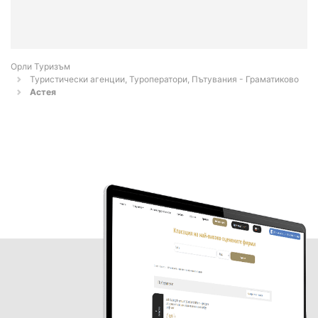
Орли Туризъм
Туристически агенции, Туроператори, Пътувания - Граматиково
Астея