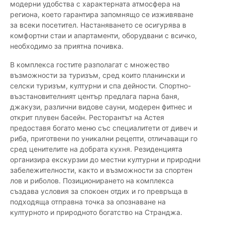
модерни удобства с характерната атмосфера на
региона, което гарантира запомнящо се изживяване
за всеки посетител. Настаняването се осигурява в
комфортни стаи и апартаменти, оборудвани с всичко,
необходимо за приятна почивка.
В комплекса гостите разполагат с множество
възможности за туризъм, сред които планински и
селски туризъм, културни и спа дейности. Спортно-
възстановителният център предлага парна баня,
джакузи, различни видове сауни, модерен фитнес и
открит плувен басейн. Ресторантът на Астея
предоставя богато меню със специалитети от дивеч и
риба, приготвени по уникални рецепти, отличаващи го
сред ценителите на добрата кухня. Резиденцията
организира екскурзии до местни културни и природни
забележителности, както и възможности за спортен
лов и риболов. Позиционирането на комплекса
създава условия за спокоен отдих и го превръща в
подходяща отправна точка за опознаване на
културното и природното богатство на Странджа.