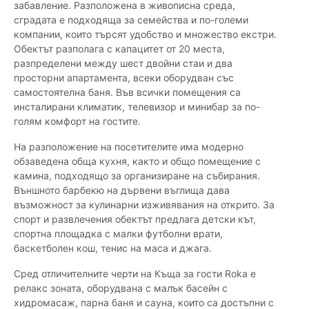
забавление. Разположена в живописна среда,
сградата е подходяща за семейства и по-големи
компании, които търсят удобство и множество екстри.
Обектът разполага с капацитет от 20 места,
разпределени между шест двойни стаи и два
просторни апартамента, всеки оборудван със
самостоятелна баня. Във всички помещения са
инсталирани климатик, телевизор и минибар за по-
голям комфорт на гостите.
На разположение на посетителите има модерно
обзаведена обща кухня, както и общо помещение с
камина, подходящо за организиране на събирания.
Външното барбекю на дървени въглища дава
възможност за кулинарни изживявания на открито. За
спорт и развлечения обектът предлага детски кът,
спортна площадка с малки футболни врати,
баскетболен кош, тенис на маса и джага.
Сред отличителните черти на Къща за гости Roka е
релакс зоната, оборудвана с малък басейн с
хидромасаж, парна баня и сауна, които са достъпни с