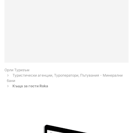
Орли Туризъм
Туристически агенции, Туроператори, Пътувания - Минерални
бани
Къща за гости Roka