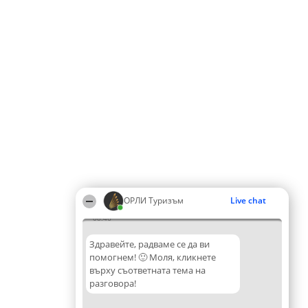
ОРЛИ Туризъм
Live chat
08:46
Здравейте, радваме се да ви
помогнем! 🙂 Моля, кликнете
върху съответната тема на
разговора!