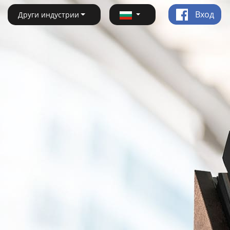
Вход
Други индустрии