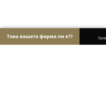
Това вашата фирма ли е??
Пров
Орли Туризъм
Туристически агенции, Туропе
Валден тур