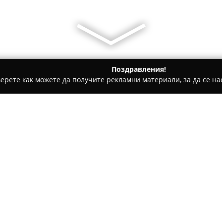
Поздравления!
ерете как можете да получите рекламни материали, за да се нас
ратори, Пътувания - Стара Загора
Валден тур
Относно компанията:
Валден Тур
представлява утв
Стара Загора и специализир
почивки и екскурзии както в 
отличава със своя професион
Покажи повече >>