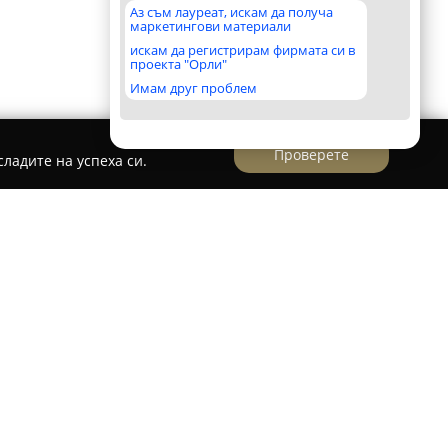
Аз съм лауреат, искам да получа
маркетингови материали
искам да регистрирам фирмата си в
проекта "Орли"
Имам друг проблем
Проверете
ладите на успеха си.
ърдена туристическа агенция, базирана в
ана в организирането на разнообразни
България, така и зад граница. Компанията се
ален подход и прецизност при осигуряването