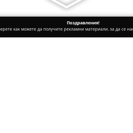
Поздравления!
ерете как можете да получите рекламни материали, за да се нас
ратори, Пътувания - Несебър
Blue Pearl Hotel
Относно компанията:
Хотел Блу Пърл
се намира ди
Слънчев бряг и представлява
впечатляваща панорамна глед
Несебър и Свети Влас. Компл
апартаменти, създаващи уютна
Inclusive програма с изиска
със шоу кукинг, както и разл