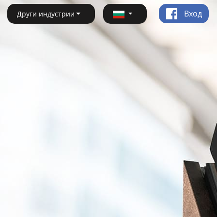
Вход
Други индустрии