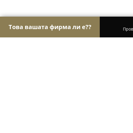
Това вашата фирма ли е??
Пров
Орли Туризъм
Туристически агенции, Туропе
Blue Pearl Hotel
8.4
(1516)
Несебър, Nesebar