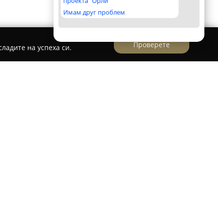
проекта "Орли"
Имам друг проблем
Проверете
ладите на успеха си.
ректно на фин пясъчен плаж в курорта
 елегантно място за отдих. Мястото осигурява
ка към залива на Слънчев бряг, както и към
ексът предлага 100 комфортни стаи и
 атмосфера. За гостите е достъпна Ultra All
ни кулинарни предложения в стилен ресторант
ични напитки в лоби бара и снек бара край