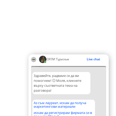
ОРЛИ Туризъм
Live chat
17:09
Здравейте, радваме се да ви
помогнем! 🙂 Моля, кликнете
върху съответната тема на
разговора!
Аз съм лауреат, искам да получа
маркетингови материали
искам да регистрирам фирмата си в