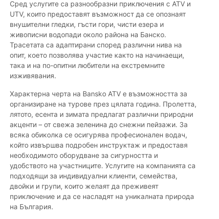
Сред услугите са разнообразни приключения с ATV и
UTV, които предоставят възможност да се опознаят
внушителни гледки, гъсти гори, чисти езера и
живописни водопади около района на Банско.
Трасетата са адаптирани според различни нива на
опит, което позволява участие както на начинаещи,
така и на по-опитни любители на екстремните
изживявания.
Характерна черта на Bansko ATV е възможността за
организиране на турове през цялата година. Пролетта,
лятото, есента и зимата предлагат различни природни
акценти – от свежа зеленина до снежни пейзажи. За
всяка обиколка се осигурява професионален водач,
който извършва подробен инструктаж и предоставя
необходимото оборудване за сигурността и
удобството на участниците. Услугите на компанията са
подходящи за индивидуални клиенти, семейства,
двойки и групи, които желаят да преживеят
приключение и да се насладят на уникалната природа
на България.