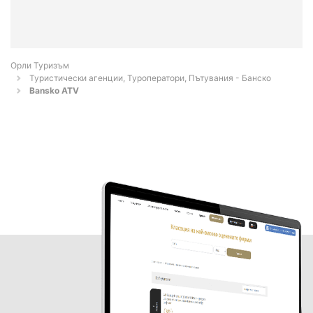
Орли Туризъм
Туристически агенции, Туроператори, Пътувания - Банско
Bansko ATV