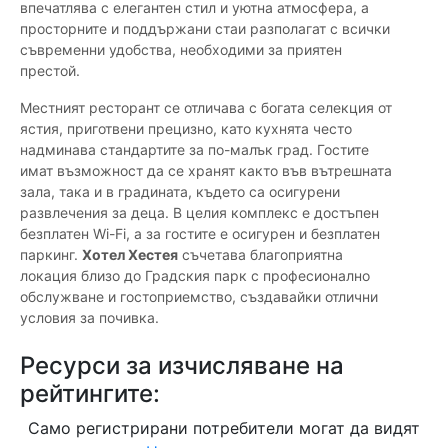
впечатлява с елегантен стил и уютна атмосфера, а
просторните и поддържани стаи разполагат с всички
съвременни удобства, необходими за приятен
престой.
Местният ресторант се отличава с богата селекция от
ястия, приготвени прецизно, като кухнята често
надминава стандартите за по-малък град. Гостите
имат възможност да се хранят както във вътрешната
зала, така и в градината, където са осигурени
развлечения за деца. В целия комплекс е достъпен
безплатен Wi-Fi, а за гостите е осигурен и безплатен
паркинг.
Хотел Хестея
съчетава благоприятна
локация близо до Градския парк с професионално
обслужване и гостоприемство, създавайки отлични
условия за почивка.
Ресурси за изчисляване на
рейтингите:
Само регистрирани потребители могат да видят