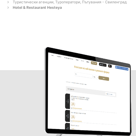
Туристически агенции, Туроператори, Пътувания - Свиленград
Hotel & Restаurant Hesteya