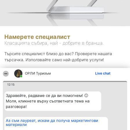
Намерете специалист
Класацията събира, най - добрите в бранша.
Търсите специалист близо до вас? Проверете нашата
търсачка. Използвайте само най-добрите услуги!
ОРЛИ Туризъм
Live chat
Търсене
12:15
Здравейте, радваме се да ви помогнем! 🙂
Моля, кликнете върху съответната тема на
разговора!
Аз съм лауреат, искам да получа маркетингови
Организатор на
Класация
Контакти
материали
класиране
Победители
Контакти
Beautiful Company S.R.L.
Списък на