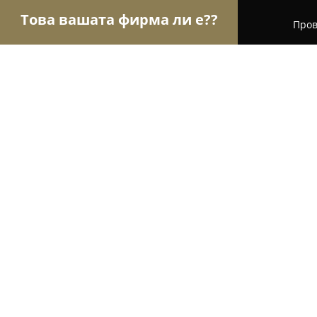
Това вашата фирма ли е??
Пров
Орли Туризъм
Туристически агенции, Туропе
ХОТЕЛ АТЛАС
8.4
(131)
Кранево, ул. Чайка 14
Покажи телефонния номер