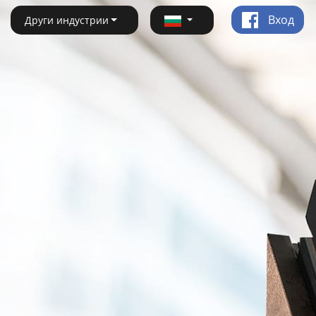
Вход
Други индустрии