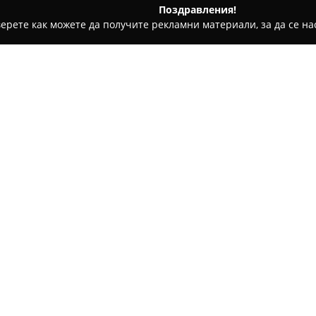
Поздравления!
ерете как можете да получите рекламни материали, за да се нас
ратори, Пътувания - Кранево
ХОТЕЛ АТЛАС
Относно компанията:
Хотел Атлас
се намира на ул.
предлагайки спокойна обстан
централната част на курорта
възможности за настаняване, 
апартаменти, оборудвани с к
почивки.
Гостите могат да се възползв
секция и безжичен интернет, 
предоставен безплатен паркин
където се предлагат разноо