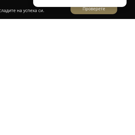
Проверете
ладите на успеха си.
 „Чайка“ 14 в курортното селище Кранево,
овка за морски отдих и лесен достъп до
 и плажа. Мястото осигурява различни
сред които двойни и тройни стаи, както и
лиматик и хладилник, подходящи за семейни
ат от безплатен сезонен открит басейн с детска
наличен из цялата база. За автомобилите е
г. В комплекса има ресторант с лятна тераса,
бразни кулинарни изживявания. Озеленената