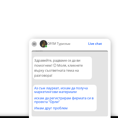
ОРЛИ Туризъм
Live chat
03:44
Здравейте, радваме се да ви
помогнем! 🙂 Моля, кликнете
върху съответната тема на
разговора!
Аз съм лауреат, искам да получа
маркетингови материали
искам да регистрирам фирмата си в
проекта "Орли"
Имам друг проблем