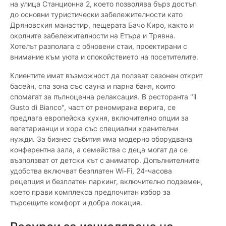
на улица Станционна 2, което позволява бърз достъп
до основни туристически забележителности като
Дряновския манастир, пещерата Бачо Киро, както и
околните забележителности на Етъра и Трявна.
Хотелът разполага с обновени стаи, проектирани с
внимание към уюта и спокойствието на посетителите.
Клиентите имат възможност да ползват сезонен открит
басейн, спа зона със сауна и парна баня, които
спомагат за пълноценна релаксация. В ресторанта "il
Gusto di Bianco", част от реномирана верига, се
предлага европейска кухня, включително опции за
вегетарианци и хора със специални хранителни
нужди. За бизнес събития има модерно оборудвана
конферентна зала, а семейства с деца могат да се
възползват от детски кът с аниматор. Допълнителните
удобства включват безплатен Wi-Fi, 24-часова
рецепция и безплатен паркинг, включително подземен,
което прави комплекса предпочитан избор за
търсещите комфорт и добра локация.