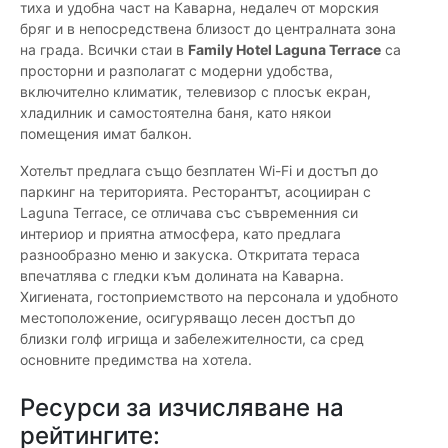
тиха и удобна част на Каварна, недалеч от морския
бряг и в непосредствена близост до централната зона
на града. Всички стаи в
Family Hotel Laguna Terrace
са
просторни и разполагат с модерни удобства,
включително климатик, телевизор с плосък екран,
хладилник и самостоятелна баня, като някои
помещения имат балкон.
Хотелът предлага също безплатен Wi-Fi и достъп до
паркинг на територията. Ресторантът, асоцииран с
Laguna Terrace, се отличава със съвременния си
интериор и приятна атмосфера, като предлага
разнообразно меню и закуска. Откритата тераса
впечатлява с гледки към долината на Каварна.
Хигиената, гостоприемството на персонала и удобното
местоположение, осигуряващо лесен достъп до
близки голф игрища и забележителности, са сред
основните предимства на хотела.
Ресурси за изчисляване на
рейтингите: