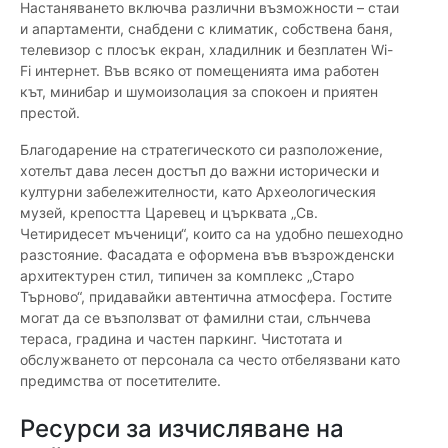
Настаняването включва различни възможности – стаи
и апартаменти, снабдени с климатик, собствена баня,
телевизор с плосък екран, хладилник и безплатен Wi-
Fi интернет. Във всяко от помещенията има работен
кът, минибар и шумоизолация за спокоен и приятен
престой.
Благодарение на стратегическото си разположение,
хотелът дава лесен достъп до важни исторически и
културни забележителности, като Археологическия
музей, крепостта Царевец и църквата „Св.
Четиридесет мъченици“, които са на удобно пешеходно
разстояние. Фасадата е оформена във възрожденски
архитектурен стил, типичен за комплекс „Старо
Търново“, придавайки автентична атмосфера. Гостите
могат да се възползват от фамилни стаи, слънчева
тераса, градина и частен паркинг. Чистотата и
обслужването от персонала са често отбелязвани като
предимства от посетителите.
Ресурси за изчисляване на