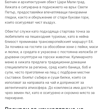
Белчин и архитектурния обект Цари Мали град.
Хижата е ситуирана в подножието на връх Свети
Петър, предоставяйки впечатляващи панорамни
гледки, както и обкръжение от стари букови гори,
които осигуряват чист въздух.
Обектът служи като подходяща стартова точка за
любителите на пешеходния туризъм, като в нейна
близост преминава трансевропейският маршрут Е4.
За почивка на гостите са обособени зони с пейки, маси
и люлки, а средата е украсена с постоянна изложба от
дървени скулптури на горски животни. Кулинарното
меню в хижата предлага традиционни домашни
специалитети за региона, сред които баница, боб и
супи, често приготвяни на пещ с подбрани местни
съставки. Екипът събира и суши билки, които се
използват за направата на чай и допринасят за
автентичната атмосфера. До комплекса има достъп
чрез земен път, като е осигурено и скромно място за
паркиране.