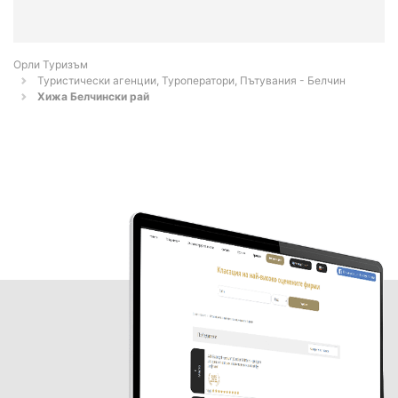
Орли Туризъм
Туристически агенции, Туроператори, Пътувания - Белчин
Хижа Белчински рай