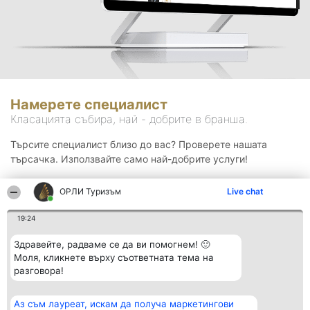
Намерете специалист
Класацията събира, най - добрите в бранша.
Търсите специалист близо до вас? Проверете нашата
търсачка. Използвайте само най-добрите услуги!
ОРЛИ Туризъм
Live chat
Търсене
19:24
Здравейте, радваме се да ви помогнем! 🙂
Моля, кликнете върху съответната тема на
разговора!
Аз съм лауреат, искам да получа маркетингови
Организатор на
Класация
Контакти