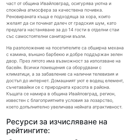
част от община Ивайловград, осигурява уютна и
спокойна атмосфера за качествена почивка.
Реновираната къща е подходяща за хора, които
желаят да си починат далеч от градския шум, като
предлага настаняване за до 14 гости в отделни стаи
със самостоятелни санитарни възли.
На разположение на посетителите са обширна механа
с камина, външно барбекю и добре поддържан зелен
двор. През лятото има възможност за използване на
басейн. Всички помещения са оборудвани с
климатици, а за забавление са налични телевизия и
достъп до интернет. Домашният уют е водещ елемент,
съчетавайки се с природната красота в района.
Къщата се намира в община Ивайловград, регион,
известен с благоприятните условия за лозарство,
което допълнително увеличава нейната атрактивност.
Ресурси за изчисляване на
рейтингите: