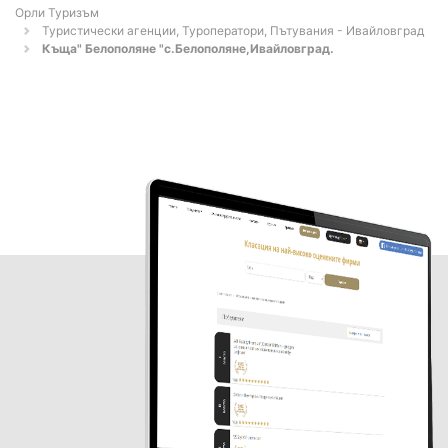
Орли Туризъм
Туристически агенции, Туроператори, Пътувания - Ивайловград
Къща" Белополяне "с.Белополяне,Ивайловград.