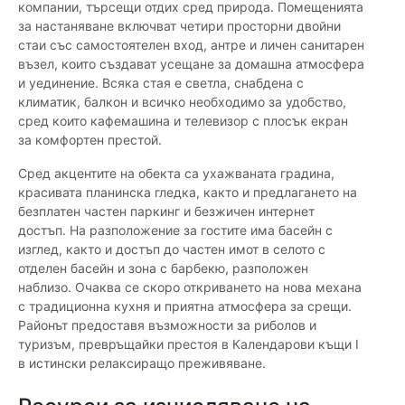
компании, търсещи отдих сред природа. Помещенията
за настаняване включват четири просторни двойни
стаи със самостоятелен вход, антре и личен санитарен
възел, които създават усещане за домашна атмосфера
и уединение. Всяка стая е светла, снабдена с
климатик, балкон и всичко необходимо за удобство,
сред които кафемашина и телевизор с плосък екран
за комфортен престой.
Сред акцентите на обекта са ухажваната градина,
красивата планинска гледка, както и предлагането на
безплатен частен паркинг и безжичен интернет
достъп. На разположение за гостите има басейн с
изглед, както и достъп до частен имот в селото с
отделен басейн и зона с барбекю, разположен
наблизо. Очаква се скоро откриването на нова механа
с традиционна кухня и приятна атмосфера за срещи.
Районът предоставя възможности за риболов и
туризъм, превръщайки престоя в Календарови къщи I
в истински релаксиращо преживяване.