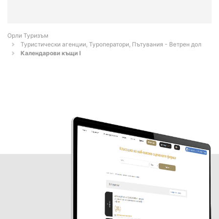
Орли Туризъм
Туристически агенции, Туроператори, Пътувания - Ветрен дол
Календарови къщи I