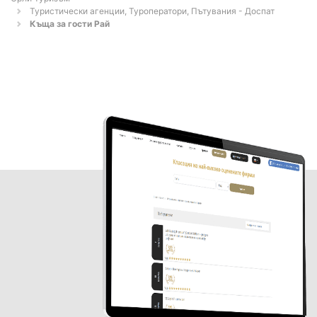
Туристически агенции, Туроператори, Пътувания - Доспат
Къща за гости Рай