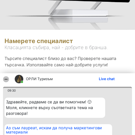
Намерете специалист
Класацията събира, най - добрите в бранша.
Търсите специалист близо до вас? Проверете нашата
търсачка. Използвайте само най-добрите услуги!
ОРЛИ Туризъм
Live chat
Търсене
09:30
Здравейте, радваме се да ви помогнем! 🙂
Моля, кликнете върху съответната тема на
разговора!
Аз съм лауреат, искам да получа маркетингови
Организатор на
Класация
Контакти
материали
класиране
Победители
Контакти