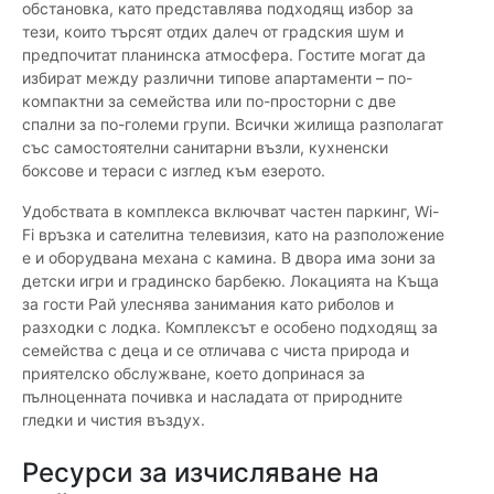
обстановка, като представлява подходящ избор за
тези, които търсят отдих далеч от градския шум и
предпочитат планинска атмосфера. Гостите могат да
избират между различни типове апартаменти – по-
компактни за семейства или по-просторни с две
спални за по-големи групи. Всички жилища разполагат
със самостоятелни санитарни възли, кухненски
боксове и тераси с изглед към езерото.
Удобствата в комплекса включват частен паркинг, Wi-
Fi връзка и сателитна телевизия, като на разположение
е и оборудвана механа с камина. В двора има зони за
детски игри и градинско барбекю. Локацията на Къща
за гости Рай улеснява занимания като риболов и
разходки с лодка. Комплексът е особено подходящ за
семейства с деца и се отличава с чиста природа и
приятелско обслужване, което допринася за
пълноценната почивка и насладата от природните
гледки и чистия въздух.
Ресурси за изчисляване на