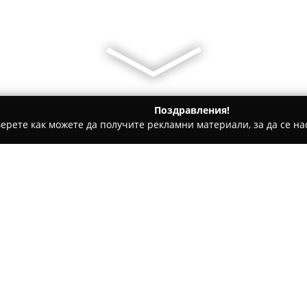
Поздравления!
ерете как можете да получите рекламни материали, за да се нас
ератори, Пътувания - Копривщица
Дюлгерите/Dyulgerite
Относно компанията:
Намиращ се в централната ч
предоставя уникално съчета
архитектура и съвременни уд