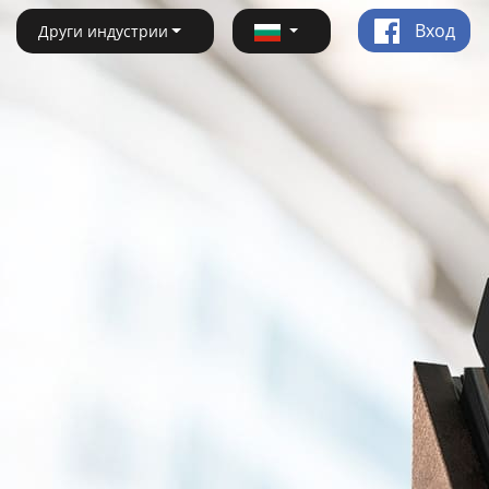
Вход
Други индустрии