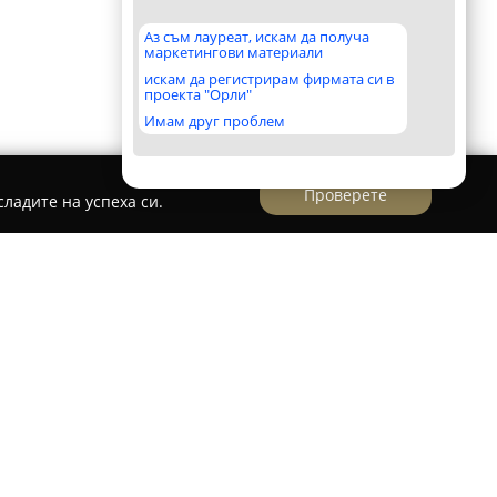
Аз съм лауреат, искам да получа
маркетингови материали
искам да регистрирам фирмата си в
проекта "Орли"
Имам друг проблем
Проверете
ладите на успеха си.
аст на Копривщица, екокомплекс
Дюлгерите
ние между традиционна възрожденска
обства, които предоставят възможност за