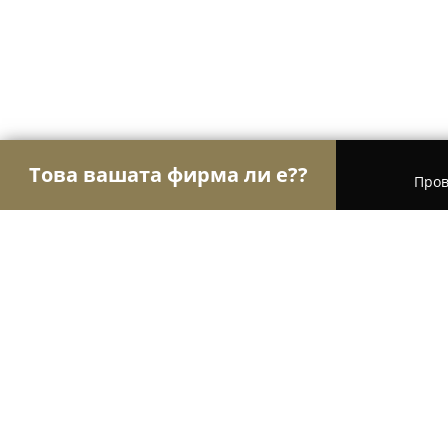
Това вашата фирма ли е??
Пров
Орли Туризъм
Туристически агенции, Туроп
Дюлгерите/Dyulgerite