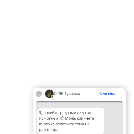
ОРЛИ Туризъм
Live chat
10:19
Здравейте, радваме се да ви
помогнем! 🙂 Моля, кликнете
върху съответната тема на
разговора!