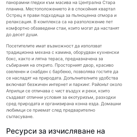
панорамни гледки към масива на Централна Стара
планина. Местоположението ѝ в спокойния квартал
Острец я прави подходяща за пълноценна отмора и
релаксация. В комплекса са на разположение пет
комфортно обзаведени стаи, които могат да настанят
до десет души.
Посетителите имат възможност да използват
традиционна механа с камина, оборудван кухненски
бокс, както и лятна тераса, предназначена за
събирания на открито. Просторният двор, красиво
озеленен и снабден с барбекю, позволява гостите да
се насладят на природата. Допълнителните удобства
включват безжичен интернет и паркинг. Районът около
Априлци се отличава с чист въздух и реки, които
създават отлични условия за екотуризъм, разходки
сред природата и организирана конна езда. Домашни
любимци се приемат след предварително
съгласуване.
Ресурси за изчисляване на