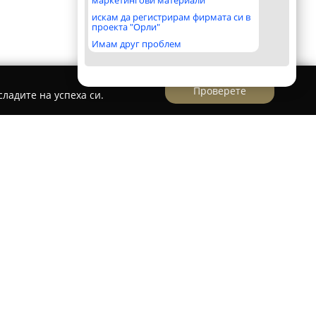
маркетингови материали
искам да регистрирам фирмата си в
проекта "Орли"
Имам друг проблем
Проверете
ладите на успеха си.
i
ивописния Синеморец и осигурява уютни
и със спокойна обстановка и индивидуално
положена на южното Черноморие, вилата
илно оборудвани стаи и апартаменти,
почивки, така и за романтично уединение или
ата динамика.