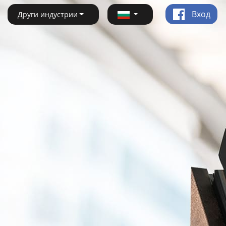
Вход
Други индустрии