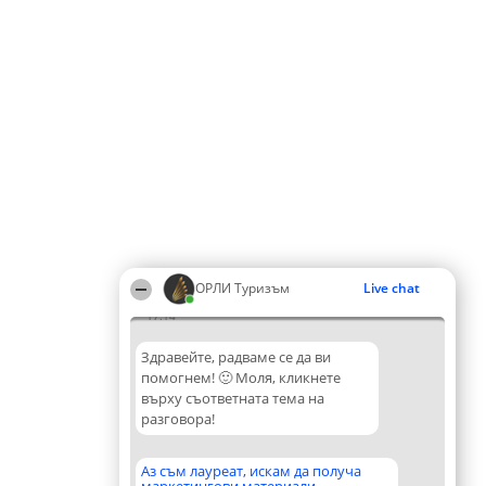
ОРЛИ Туризъм
Live chat
17:14
Здравейте, радваме се да ви
помогнем! 🙂 Моля, кликнете
върху съответната тема на
разговора!
Аз съм лауреат, искам да получа