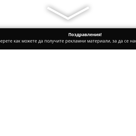
Поздравления!
ерете как можете да получите рекламни материали, за да се нас
ратори, Пътувания - Синеморец
Вила Леванди / Villa Levand
Относно компанията:
Вила Леванди
се намира в ж
условия за престой, съчетан
отношение към гостите. Раз
предоставя настаняване в ст
подходящи както за семейни 
временен отдих от ежедневн