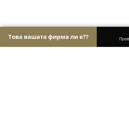
Това вашата фирма ли е??
Пров
Орли Туризъм
Туристически агенции, Туропе
Вила Леванди / Villa Levandi
9.1
(245)