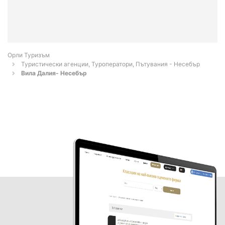
Орли Туризъм
Туристически агенции, Туроператори, Пътувания - Несебър
Вила Далия- Несебър