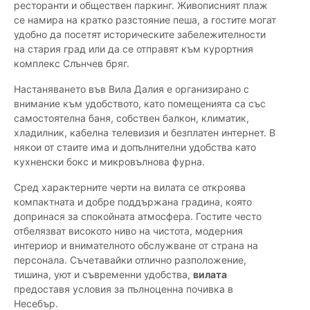
ресторанти и обществен паркинг. Живописният плаж
се намира на кратко разстояние пеша, а гостите могат
удобно да посетят историческите забележителности
на стария град или да се отправят към курортния
комплекс Слънчев бряг.
Настаняването във Вила Далия е организирано с
внимание към удобството, като помещенията са със
самостоятелна баня, собствен балкон, климатик,
хладилник, кабелна телевизия и безплатен интернет. В
някои от стаите има и допълнителни удобства като
кухненски бокс и микровълнова фурна.
Сред характерните черти на вилата се откроява
компактната и добре поддържана градина, която
допринася за спокойната атмосфера. Гостите често
отбелязват високото ниво на чистота, модерния
интериор и внимателното обслужване от страна на
персонала. Съчетавайки отлично разположение,
тишина, уют и съвременни удобства,
вилата
предоставя условия за пълноценна почивка в
Несебър.