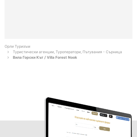
Орли Туризъм
Туристически агенции, Туроператори, Пътувания - Сърница
Вила Горски Кът / Villa Forest Nook