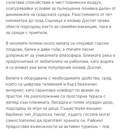
съчетава спокойствие и чист планински въздух,
осигурявайки условия за пълноценна почивка далеч от
динамиката на градската среда. Разстоянието от пет
километра до град Сърница и язовир Доспат прави
обекта подходящ както за семейни ваканции, така и
за срещи с приятели.
В околните поляни около вилата се откриват горски
плодове, билки и диви гъби, а птичите песни
допринасят за уникалната атмосфера. Близката река е
предпочитана от любителите на риболова, като водите
ѝ се вливат във вече популярния язовир Доспат.
Вилата е оборудвана с необходимите удобства, сред
които са цифрова телевизия и бърз безжичен
интернет, като гарантира комфорт по време на
престоя. На разположение са просторна тераса с
изглед към планината, беседка и голям ограден двор,
подходящ за игри на деца. Съществува външно
барбекю тип „Родопска тикла“, където гостите могат
самостоятелно да приготвят храната си. Районът
предоставя възможности за активен туризъм – лов,