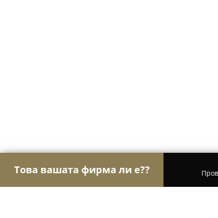
Това вашата фирма ли е??
Пров
Орли Туризъм
Туристически агенции, Туропе