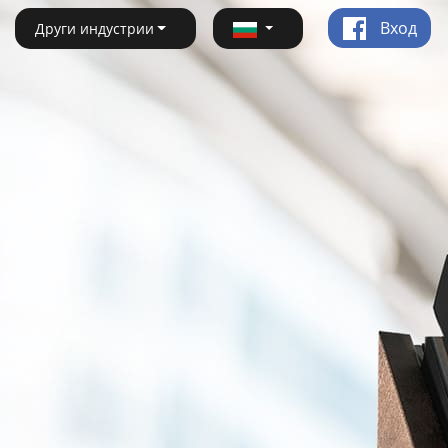
Вход
Други индустрии