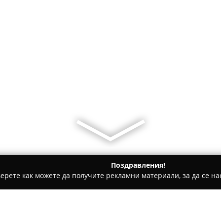
Поздравления!
ерете как можете да получите рекламни материали, за да се нас
ратори, Пътувания - Приморско
Вила Гергана