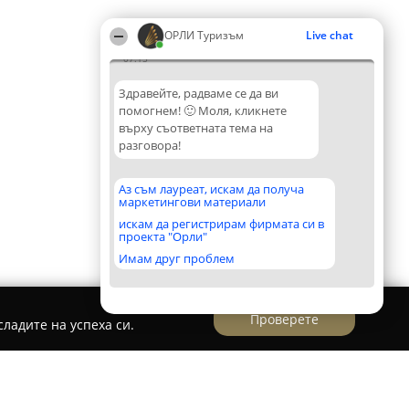
ОРЛИ Туризъм
Live chat
07:15
Здравейте, радваме се да ви
помогнем! 🙂 Моля, кликнете
върху съответната тема на
разговора!
Аз съм лауреат, искам да получа
маркетингови материали
искам да регистрирам фирмата си в
проекта "Орли"
Имам друг проблем
Проверете
ладите на успеха си.