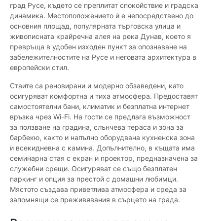
град Русе, където се преплитат спокойствие и градска
динамика. Местоположението ѝ е непосредствено до
основния площад, популярната търговска улица и
живописната крайречна алея на река Дунав, което я
превръща в удобен изходен пункт за опознаване на
забележителностите на Русе и неговата архитектура в
европейски стил.
Стаите са реновирани и модерно обзаведени, като
осигуряват комфортна и тиха атмосфера. Предоставят
самостоятелни бани, климатик и безплатна интернет
връзка чрез Wi-Fi. На гости се предлага възможност
за ползване на градина, слънчева тераса и зона за
барбекю, както и напълно оборудвана кухненска зона
и всекидневна с камина. Допълнително, в къщата има
семинарна стая с екран и проектор, предназначена за
служебни срещи. Осигуряват се също безплатен
паркинг и опция за престой с домашни любимци.
Мястото създава приветлива атмосфера и среда за
запомнящи се преживявания в сърцето на града.