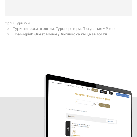
Орли Туризъм
Туристически агенции, Туроператори, Пътувания - Русе
The English Guest House / Английска къща за гости