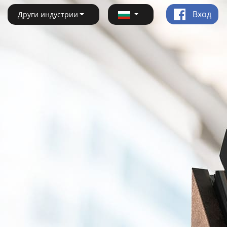
Вход
Други индустрии