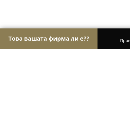
Това вашата фирма ли е??
Пров
Орли Туризъм
Туристически агенции, Туропе
Guest House Stoletovo / Къща за 
8.9
(14)