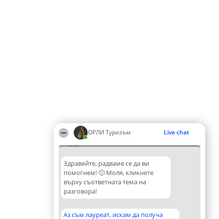
ОРЛИ Туризъм
Live chat
16:58
Здравейте, радваме се да ви
помогнем! 🙂 Моля, кликнете
върху съответната тема на
разговора!
Аз съм лауреат, искам да получа