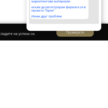
маркетингови материали
искам да регистрирам фирмата си в
проекта "Орли"
Имам друг проблем
Проверете
ладите на успеха си.
ща за гости Столетово
 намира в селото Столетово и предоставя
 дух на миналото и съвременни удобства.
ени материали като камък и дърво, къщата
подходяща за тиха почивка сред природата.
оборудвани със самостоятелни бани,