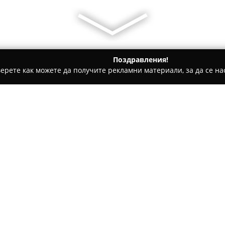
Поздравления!
ерете как можете да получите рекламни материали, за да се нас
ратори, Пътувания - Столетово
Guest House Stoletovo / Къ
гости Столетово
Относно компанията:
Къща за гости Столетово
се
съчетание между автентичния
Построена основно с естеств
осигурява уютна атмосфера, 
Трите индивидуални стаи са 