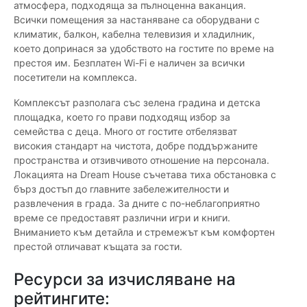
атмосфера, подходяща за пълноценна ваканция.
Всички помещения за настаняване са оборудвани с
климатик, балкон, кабелна телевизия и хладилник,
което допринася за удобството на гостите по време на
престоя им. Безплатен Wi-Fi е наличен за всички
посетители на комплекса.
Комплексът разполага със зелена градина и детска
площадка, което го прави подходящ избор за
семейства с деца. Много от гостите отбелязват
високия стандарт на чистота, добре поддържаните
пространства и отзивчивото отношение на персонала.
Локацията на Dream House съчетава тиха обстановка с
бърз достъп до главните забележителности и
развлечения в града. За дните с по-неблагоприятно
време се предоставят различни игри и книги.
Вниманието към детайла и стремежът към комфортен
престой отличават къщата за гости.
Ресурси за изчисляване на
рейтингите: