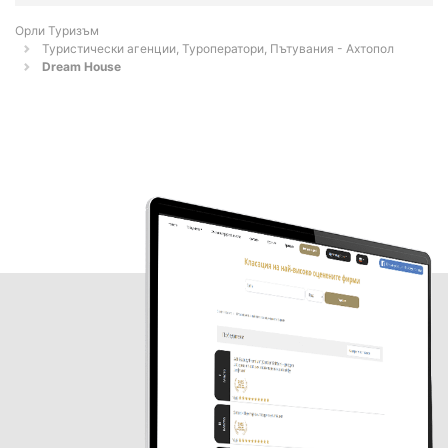
Орли Туризъм
Туристически агенции, Туроператори, Пътувания - Ахтопол
Dream House