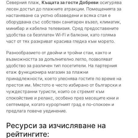
Северния плаж,
Къщата за гости Добреви
осигурява
лесен достъп до плажните атракции. Помещенията за
настаняване са уютно обзаведени и всяка стая е
оборудвана със собствен санитарен възел, климатик,
минибар и кабелна телевизия. Сред предоставените
удобства са безплатен Wi-Fi и балкони, като голяма
част от тях разкриват красива гледка към морето.
Разнообразието от двойни и тройни стаи, както и
възможността за допълнително легло, позволяват
удобство за различен тип посетители. На партерния
етаж функционира магазин за плажни
принадлежности, което улеснява гостите по време на
престоя им. Мястото е често избирано от български и
чуждестранни туристи, които се стремят към
спокойствие и релакс, особено през месеците юни и
септември, когато курортният град е по-спокоен и
предлага повече уединение.
Ресурси за изчисляване на
рейтингите: