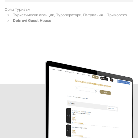
Орли Туризъм
Туристически агенции, Туроператори, Пътувания - Приморско
Dobrevi Guest House