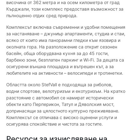
височина от 362 метра и на осем километра от град
Кърджали, този комплекс предоставя възможност за
пълноценно отдих сред природа.
Комплексът включва съвременни и удобни помещения
за настаняване – джуниър апартаменти, студиа и стаи,
всяко от които има панорамни гледки към язовира и
околната гора. На разположение са открит сезонен
басейн, обща оборудвана кухня за до 45 гости,
барбекю зони, безплатен паркинг и Wi-Fi. За децата са
осигурени външна площадка и вътрешен кът, а за
любителите на активности – велосипеди и тротинетки.
Областта около StefVall е подходяща за риболов,
водни спортове, велотуризъм и екотуризъм. На кратко
разстояние с автомобил се намират исторически
обекти като Перперикон, Татул и Дяволския мост,
допринасящи за цялостното културно преживяване.
Комплексът се отличава с високо оценени услуги и
осигурява спокойствие и чистота за гостите.
Ресурси за изчисляване на