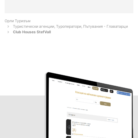
Орли Туризъм
Туристически агенции, Туроператори, Пътувания - Главатарци
Club Houses StefVall