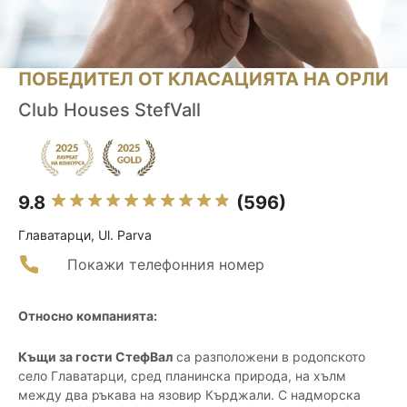
ПОБЕДИТЕЛ ОТ КЛАСАЦИЯТА НА ОРЛИ
Club Houses StefVall
9.8
(596)
Главатарци, Ul. Parva
Покажи телефонния номер
Относно компанията:
Къщи за гости СтефВал
са разположени в родопското
село Главатарци, сред планинска природа, на хълм
между два ръкава на язовир Кърджали. С надморска