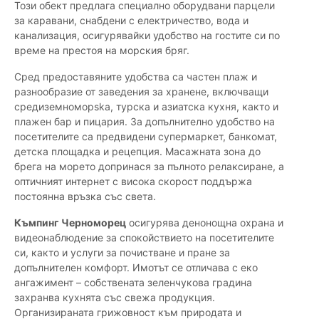
Този обект предлага специално оборудвани парцели
за каравани, снабдени с електричество, вода и
канализация, осигурявайки удобство на гостите си по
време на престоя на морския бряг.
Сред предоставяните удобства са частен плаж и
разнообразие от заведения за хранене, включващи
средиземноморska, турска и азиатска кухня, както и
плажен бар и пицария. За допълнително удобство на
посетителите са предвидени супермаркет, банкомат,
детска площадка и рецепция. Масажната зона до
брега на морето допринася за пълното релаксиране, а
оптичният интернет с висока скорост поддържа
постоянна връзка със света.
Къмпинг Черноморец
осигурява денонощна охрана и
видеонаблюдение за спокойствието на посетителите
си, както и услуги за почистване и пране за
допълнителен комфорт. Имотът се отличава с еко
ангажимент – собствената зеленчукова градина
захранва кухнята със свежа продукция.
Организираната грижовност към природата и