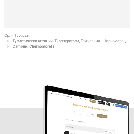
Орли Туризъм
Туристически агенции, Туроператори, Пътувания - Черноморец
Camping Chernomorets