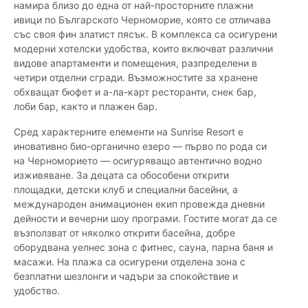
намира близо до една от най-просторните плажни
ивици по Българското Черноморие, която се отличава
със своя фин златист пясък. В комплекса са осигурени
модерни хотелски удобства, които включват различни
видове апартаменти и помещения, разпределени в
четири отделни сгради. Възможностите за хранене
обхващат бюфет и а-ла-карт ресторанти, снек бар,
лоби бар, както и плажен бар.
Сред характерните елементи на Sunrise Resort е
иновативно био-органично езеро — първо по рода си
на Черноморието — осигуряващо автентично водно
изживяване. За децата са обособени открити
площадки, детски клуб и специални басейни, а
международен анимационен екип провежда дневни
дейности и вечерни шоу програми. Гостите могат да се
възползват от няколко открити басейна, добре
оборудвана уелнес зона с фитнес, сауна, парна баня и
масажи. На плажа са осигурени отделена зона с
безплатни шезлонги и чадъри за спокойствие и
удобство.